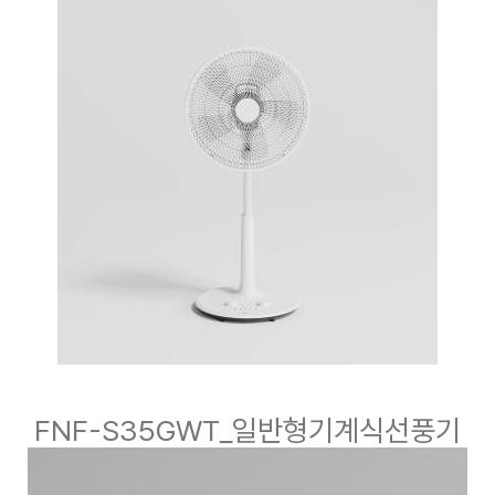
FNF-S35GWT_일반형기계식선풍기